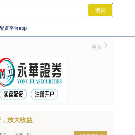
搜索
配资平台app
更多
资，放大收益
:31
阅读：84