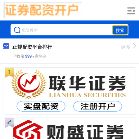
搜索
正规配资平台排行
更多
已收录
999
+家平台