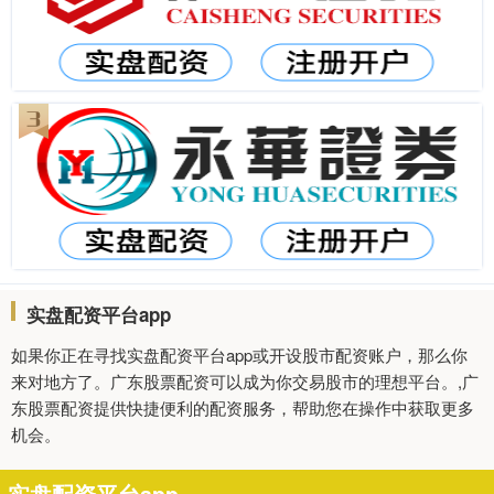
实盘配资平台app
如果你正在寻找实盘配资平台app或开设股市配资账户，那么你
来对地方了。广东股票配资可以成为你交易股市的理想平台。,广
东股票配资提供快捷便利的配资服务，帮助您在操作中获取更多
机会。