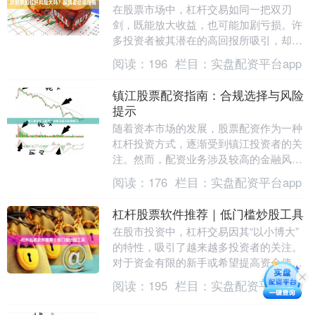
在股票市场中，杠杆交易如同一把双刃
剑，既能放大收益，也可能加剧亏损。许
多投资者被其潜在的高回报所吸引，却往
往低估了背后的风险。本文将深入探讨杠
阅读：
196
栏目：
实盘配资平台app
杆交易的风险与注意....
镇江股票配资指南：合规选择与风险
提示
随着资本市场的发展，股票配资作为一种
杠杆投资方式，逐渐受到镇江投资者的关
注。然而，配资业务涉及较高的金融风
险，投资者在选择配资平台时需格外谨
阅读：
176
栏目：
实盘配资平台app
慎。本文将为镇江投资....
杠杆股票软件推荐｜低门槛炒股工具
在股市投资中，杠杆交易因其“以小博大”
的特性，吸引了越来越多投资者的关注。
对于资金有限的新手或希望提高资金使用
效率的投资者来说，选择一款合适的杠杆
阅读：
195
栏目：
实盘配资平台app
股票软件至关重....