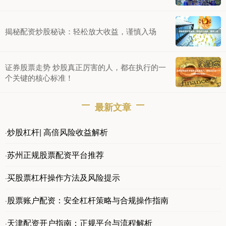
揭秘配资炒股秘诀：轻松放大收益，谨慎入场
证券股票走势 炒股真正厉害的人，都在执行的一
个关键的核心标准！
最新文章
炒股杠杆| 高倍风险收益解析
·
苏州正规股票配资平台推荐
·
买股票杠杆操作方法及风险提示
·
股票账户配资：安全杠杆策略与合规操作指南
·
天津配资开户指南：正规平台与流程解析
·