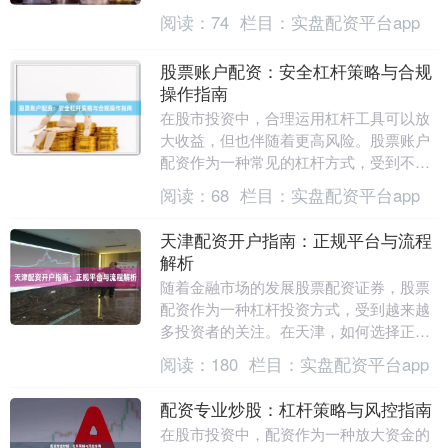
而，杠杆操作虽然可能放大收益，但同时
阅读：
74
栏目：
实盘配资平台app
也意味着风险的成倍....
股票账户配资：安全杠杆策略与合规
操作指南
在股市投资中，合理运用杠杆工具可以放
大收益，但也伴随着更高风险。股票账户
配资作为一种常见的杠杆方式，受到不少
投资者的关注。本文将为您详细解析安全
阅读：
68
栏目：
实盘配资平台app
杠杆策略与合规操....
天津配资开户指南：正规平台与流程
解析
随着金融市场的发展股票配资证券，股票
配资作为一种杠杆投资方式，受到越来越
多投资者的关注。在天津，如何选择正规
配资平台、完成开户流程，成为许多股民
阅读：
180
栏目：
实盘配资平台app
关心的问题。本文....
配资专业炒股：杠杆策略与风控指南
在股市投资中，配资作为一种放大资金的