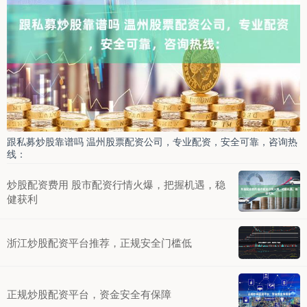
跟私募炒股靠谱吗 温州股票配资公司，专业配资，安全可靠，咨询热
线：
炒股配资费用 股市配资行情火爆，把握机遇，稳
健获利
浙江炒股配资平台推荐，正规安全门槛低
正规炒股配资平台，资金安全有保障