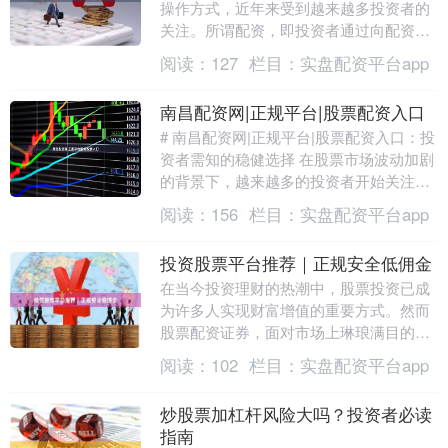
操作方式，近年来受到越来越多投资者的
关注。所谓配资，即投资者通过向配资平
台借入资金，以自有资金作为保证金，获
阅读：
127
栏目：
实盘配资平台app
得数倍于本金的交....
南昌配资网|正规平台|股票配资入口
# 南昌配资网|正规平台|股票配资入口：投
资者需知的稳健选择 在股票市场波动加剧
的背景下，越来越多的投资者开始关注配
资这一工具，希望通过杠杆放大收益。然
阅读：
156
栏目：
实盘配资平台app
而，面对....
投资股票平台推荐｜正规安全低佣金
在当今投资理财的热潮中，股票投资已成
为许多人实现财富增值的重要方式。然而
股票配资证券，面对市场上琳琅满目的炒
股软件和证券平台，如何选择一个**正规
阅读：
102
栏目：
实盘配资平台app
安全、佣金低廉....
炒股票加杠杆风险大吗？投资者必读
指南