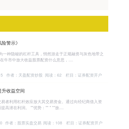
风险警示》
*作为一种隐秘的杠杆工具，悄然游走于正规融资与灰色地带之
在牛市中放大收益股票配资什么意思，....
15
作者：天盈配资炒股
阅读：
62
栏目：
证券配资开户
提升收益空间
交易者利用杠杆效应放大其交易资金。通过向经纪商借入资
利润。 **优势：** * **放....
0
作者：股票实盘交易
阅读：
108
栏目：
证券配资开户