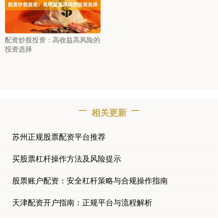
配资炒股投资：高收益高风险的
投资选择
相关更新
苏州正规股票配资平台推荐
买股票杠杆操作方法及风险提示
股票账户配资：安全杠杆策略与合规操作指南
天津配资开户指南：正规平台与流程解析