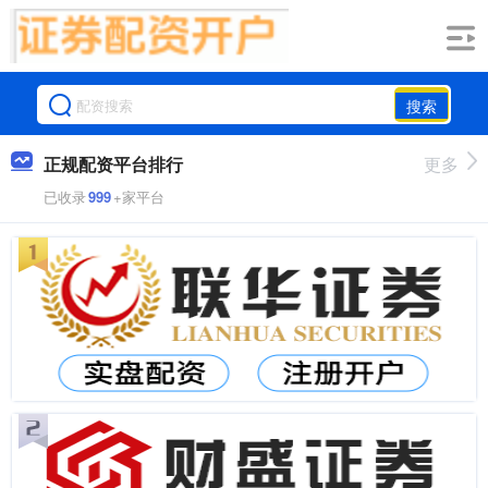
搜索
正规配资平台排行
更多
已收录
999
+家平台