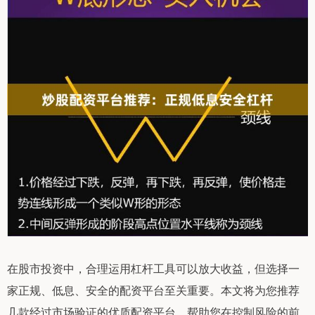
在股市投资中，合理运用杠杆工具可以放大收益，但选择一
家正规、低息、安全的配资平台至关重要。本文将为您推荐
几款经过市场验证的优质配资平台，帮助您在控制风险的前