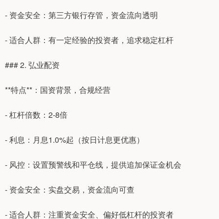
- 资金安全：第三方银行存管，资金流向透明
- 适合人群：有一定经验的投资者，追求稳定杠杆
### 2. 弘业配资
**特点**：国资背景，合规经营
- 杠杆倍数：2-8倍
- 利息：月息1.0%起（按日计息更优惠）
- 风控：设置预警线和平仓线，提供追加保证金机会
- 资金安全：实盘交易，资金流向可查
- 适合人群：注重资金安全、偏好低杠杆的投资者