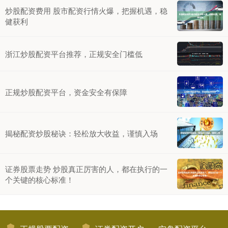
炒股配资费用 股市配资行情火爆，把握机遇，稳
健获利
浙江炒股配资平台推荐，正规安全门槛低
正规炒股配资平台，资金安全有保障
揭秘配资炒股秘诀：轻松放大收益，谨慎入场
证券股票走势 炒股真正厉害的人，都在执行的一
个关键的核心标准！