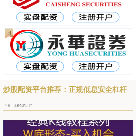
炒股配资平台推荐：正规低息安全杠杆
平台：证券配资开户