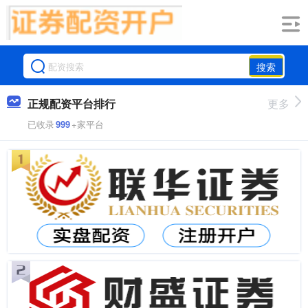
搜索
正规配资平台排行
更多
已收录
999
+家平台