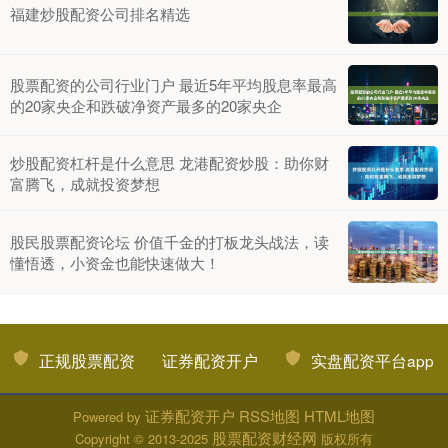
福建炒股配资公司排名精选
股票配资的公司行业门户 最近5年平均股息率最高
的20家央企和跌破净资产最多的20家央企
炒股配资杠杆是什么意思 龙港配资炒股：助你财
富腾飞，成就投资梦想
股民股票配资论坛 价值千金的打板龙头战法，读
懂悟透，小资金也能快速做大！
正规股票配资
证券配资开户
实盘配资平台app
证券配资开户
RSS地图
HTML地图
Powered by
股票配资财经网
Copyright
© 2013-2025
版权所有