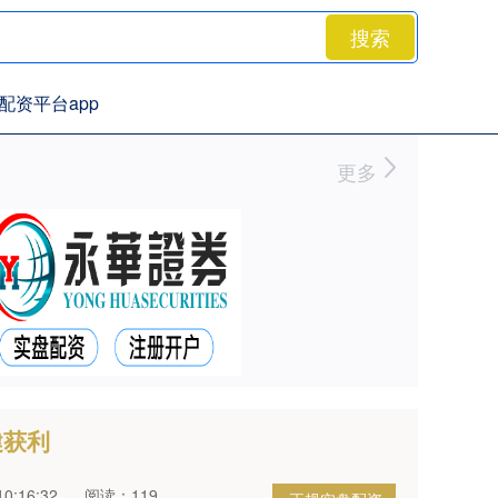
搜索
配资平台app
更多
健获利
0:16:32
阅读：119