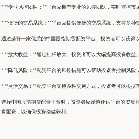
* **专业风控团队：**平台应拥有专业的风控团队，实时监控
* **便捷的交易系统：**平台应提供便捷的交易系统，支持多
通过选择一家优质的中国股指期货配资平台，投资者可以获得
* **放大收益：**通过杠杆放大，投资者可以大幅提高投资收益
* **降低风险：**配资平台的风控措施可以帮助投资者控制风
* **灵活交易：**配资平台支持多种交易方式，投资者可以根
选择中国股指期货配资平台时，投资者应谨慎评估平台的资质
盘配资，以确保投资稳健获利。