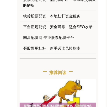
略解析
铁岭股票配资，本地杠杆资金服务
平台正规配资，安全可靠，适合SEO收录
南昌配资网-专业股票配资平台
买股票用杠杆，新手必读风险指南
推荐阅读