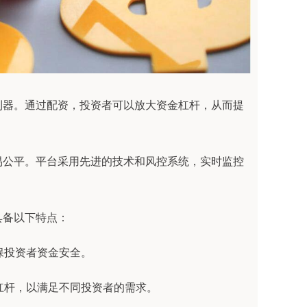
利器。通过配资，投资者可以放大资金杠杆，从而提
易公平。平台采用先进的技术和风控系统，实时监控
具备以下特点：
确保投资者资金安全。
高杠杆，以满足不同投资者的需求。