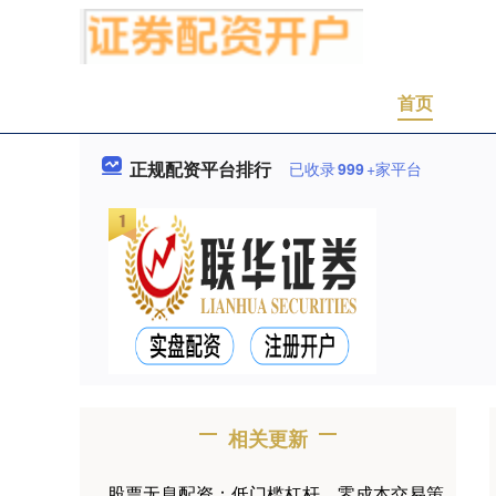
首页
正规配资平台排行
已收录
999
+家平台
相关更新
股票无息配资：低门槛杠杆，零成本交易策