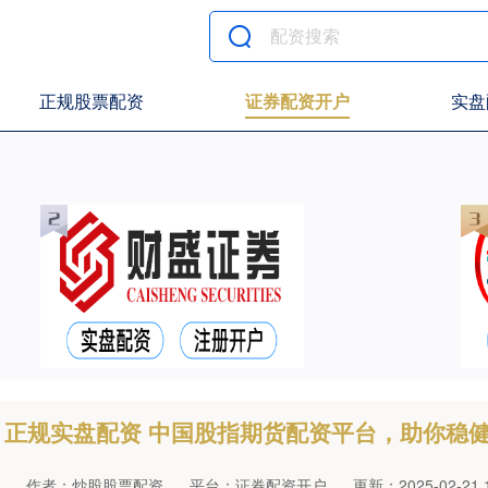
正规股票配资
证券配资开户
实盘
正规实盘配资 中国股指期货配资平台，助你稳
作者：炒股股票配资
平台：证券配资开户
更新：2025-02-21 1