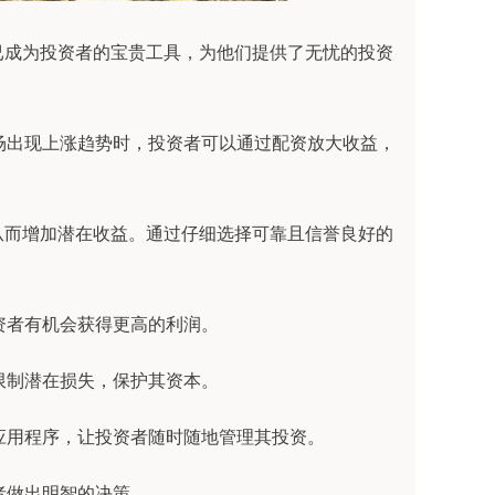
已成为投资者的宝贵工具，为他们提供了无忧的投资
当市场出现上涨趋势时，投资者可以通过配资放大收益，
从而增加潜在收益。通过仔细选择可靠且信誉良好的
投资者有机会获得更高的利润。
以限制潜在损失，保护其资本。
动应用程序，让投资者随时随地管理其投资。
资者做出明智的决策。