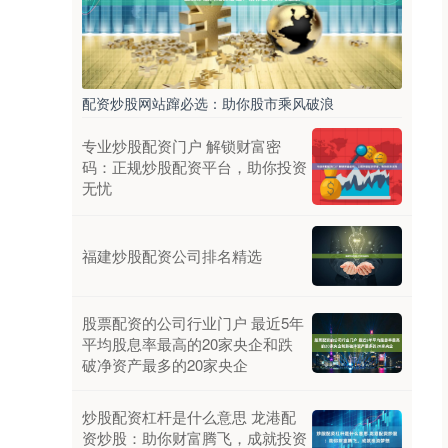
配资炒股网站蹿必选：助你股市乘风破浪
专业炒股配资门户 解锁财富密
码：正规炒股配资平台，助你投资
无忧
福建炒股配资公司排名精选
股票配资的公司行业门户 最近5年
平均股息率最高的20家央企和跌
破净资产最多的20家央企
炒股配资杠杆是什么意思 龙港配
资炒股：助你财富腾飞，成就投资