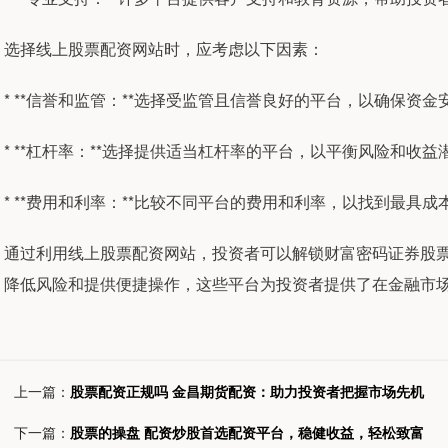
选择线上股票配资网站时，应考虑以下因素：
* **信誉和监管：**选择受监管且信誉良好的平台，以确保资
* **杠杆率：**选择提供适当杠杆率的平台，以平衡风险和收益
* **费用和利率：**比较不同平台的费用和利率，以找到最具
通过利用线上股票配资网站，投资者可以解锁财富密码证券股
降低风险和提供便捷操作，这些平台为投资者提供了在金融市
上一篇：
股票配资正规吗 金昌期货配资：助力投资者把握市场先机
下一篇：
股票的操盘 配资炒股首选配资平台，稳健收益，轻松致富