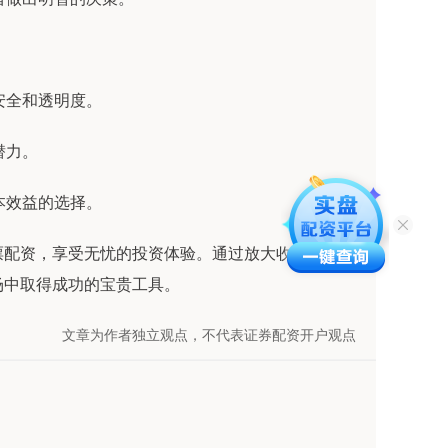
金安全和透明度。
潜力。
成本效益的选择。
票配资，享受无忧的投资体验。通过放大收益潜力、
场中取得成功的宝贵工具。
文章为作者独立观点，不代表证券配资开户观点