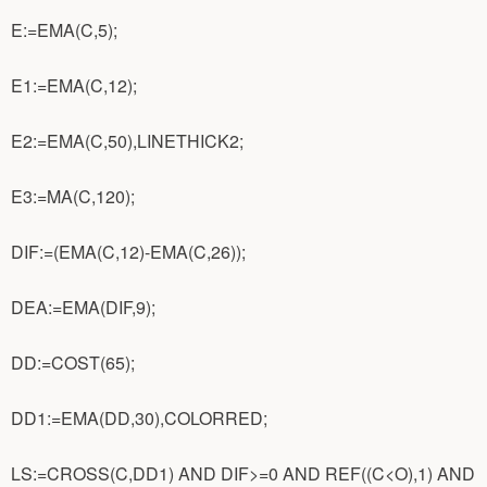
E:=EMA(C,5);
E1:=EMA(C,12);
E2:=EMA(C,50),LINETHICK2;
E3:=MA(C,120);
DIF:=(EMA(C,12)-EMA(C,26));
DEA:=EMA(DIF,9);
DD:=COST(65);
DD1:=EMA(DD,30),COLORRED;
LS:=CROSS(C,DD1) AND DIF>=0 AND REF((C<O),1) AND