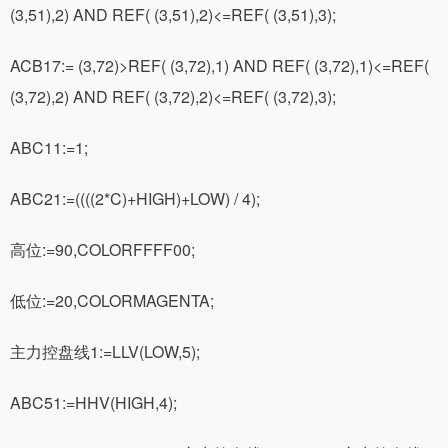
(3,51),2) AND REF( (3,51),2)<=REF( (3,51),3);
ACB17:= (3,72)>REF( (3,72),1) AND REF( (3,72),1)<=REF(
(3,72),2) AND REF( (3,72),2)<=REF( (3,72),3);
ABC11:=1;
ABC21:=((((2*C)+HIGH)+LOW) / 4);
高位:=90,COLORFFFF00;
低位:=20,COLORMAGENTA;
主力控盘线1:=LLV(LOW,5);
ABC51:=HHV(HIGH,4);