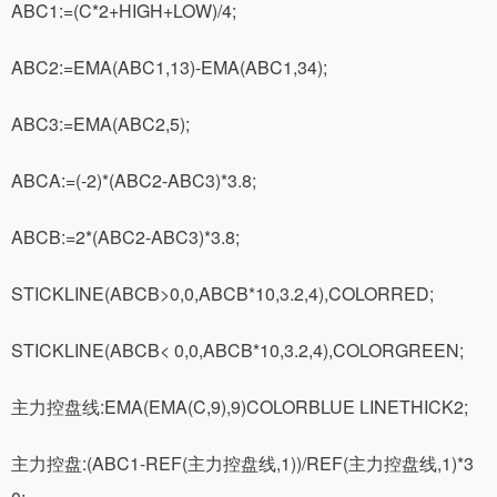
ABC1:=(C*2+HIGH+LOW)/4;
ABC2:=EMA(ABC1,13)-EMA(ABC1,34);
ABC3:=EMA(ABC2,5);
ABCA:=(-2)*(ABC2-ABC3)*3.8;
ABCB:=2*(ABC2-ABC3)*3.8;
STICKLINE(ABCB>0,0,ABCB*10,3.2,4),COLORRED;
STICKLINE(ABCB< 0,0,ABCB*10,3.2,4),COLORGREEN;
主力控盘线:EMA(EMA(C,9),9)COLORBLUE LINETHICK2;
主力控盘:(ABC1-REF(主力控盘线,1))/REF(主力控盘线,1)*3