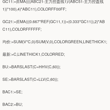
GC11:=(EMA((((ABC21-主力控盘线1)/(ABC51-主力控盘线
1))*100),4)*ABC11),COLORFF00FF;
GC21:=(EMA(((0.667*REF(GC11,1))+(0.333*GC11)),2)*AB
C11),COLORFFFFFF;
均价:=SUM(V*C,0)/SUM(V,0),COLORGREEN,LINETHICK1;
最新:=C,LINETHICK1,COLORRED;
BU:=BARSLAST(C=HHV(C,60));
SE:=BARSLAST(C=LLV(C,60));
BAC1:=SE;
BAC2:=BU;