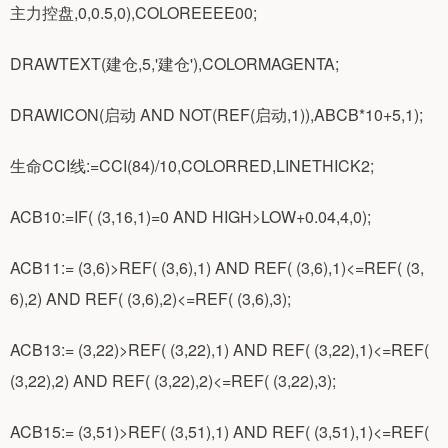
主力控盘,0,0.5,0),COLOREEEE00;
DRAWTEXT(建仓,5,'建仓'),COLORMAGENTA;
DRAWICON(启动 AND NOT(REF(启动,1)),ABCB*10+5,1);
生命CCI线:=CCI(84)/10,COLORRED,LINETHICK2;
ACB10:=IF( (3,16,1)=0 AND HIGH>LOW+0.04,4,0);
ACB11:= (3,6)>REF( (3,6),1) AND REF( (3,6),1)<=REF( (3,
6),2) AND REF( (3,6),2)<=REF( (3,6),3);
ACB13:= (3,22)>REF( (3,22),1) AND REF( (3,22),1)<=REF(
(3,22),2) AND REF( (3,22),2)<=REF( (3,22),3);
ACB15:= (3,51)>REF( (3,51),1) AND REF( (3,51),1)<=REF(