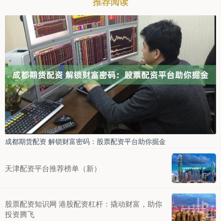
推荐阅读
成都期货配资 解锁财富密码：股票配资平台助你掘金
天津配资平台推荐榜单（新）
股票配资知识网 港股配资杠杆：撬动财富，助你
投资腾飞