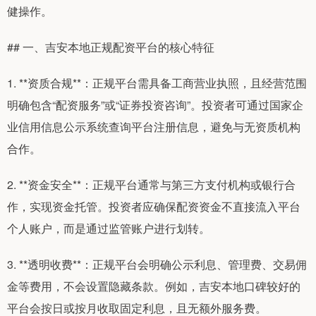
健操作。
## 一、吉安本地正规配资平台的核心特征
1. **资质合规**：正规平台需具备工商营业执照，且经营范围
明确包含“配资服务”或“证券投资咨询”。投资者可通过国家企
业信用信息公示系统查询平台注册信息，避免与无资质机构
合作。
2. **资金安全**：正规平台通常与第三方支付机构或银行合
作，实现资金托管。投资者应确保配资资金不直接流入平台
个人账户，而是通过监管账户进行划转。
3. **透明收费**：正规平台会明确公示利息、管理费、交易佣
金等费用，不会设置隐藏条款。例如，吉安本地口碑较好的
平台会按日或按月收取固定利息，且无额外服务费。