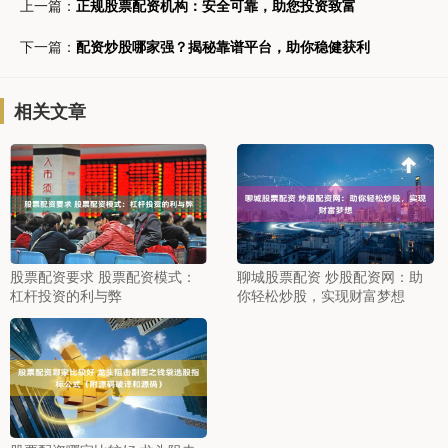
上一篇：
正规股票配资机构：安全可靠，助您投资致富
下一篇：
配资炒股哪家强？揭秘靠谱平台，助你稳健获利
相关文章
股票配资要求 股票配资模式：
聊城股票配资 炒股配资网：助
杠杆投资的利与弊
你轻松炒股，实现财富梦想