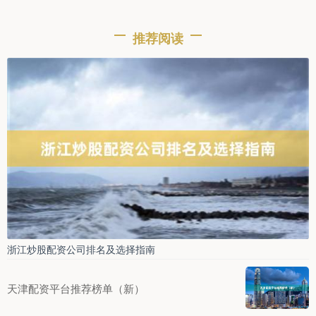
推荐阅读
浙江炒股配资公司排名及选择指南
天津配资平台推荐榜单（新）