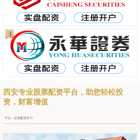
西安专业股票配资平台，助您轻松投
资，财富增值
平台：证券配资开户