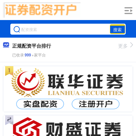
搜索
正规配资平台排行
更多
已收录
999
+家平台