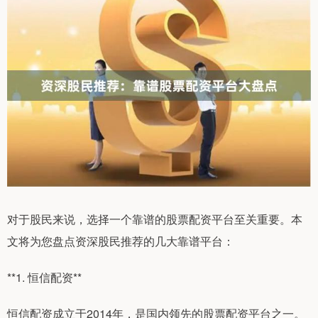
对于股民来说，选择一个靠谱的股票配资平台至关重要。本
文将为您盘点资深股民推荐的几大靠谱平台：
**1. 恒信配资**
恒信配资成立于2014年，是国内领先的股票配资平台之一。